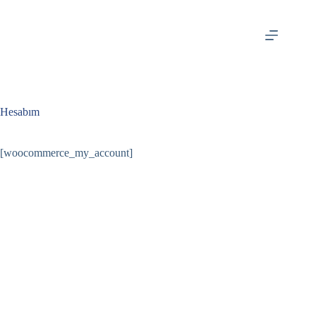
İçeriğe
atla
Hesabım
[woocommerce_my_account]